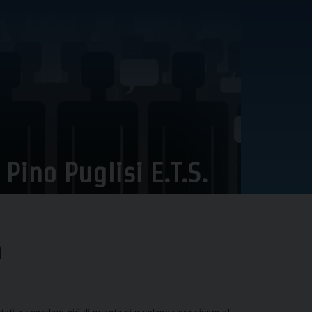
ino Puglisi E.T.S.
a
: