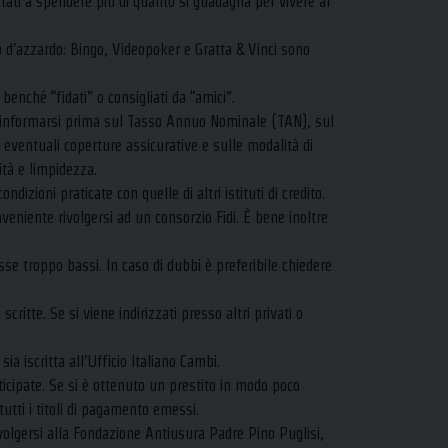
tati a spendere più di quanto si guadagna per vivere al
co d’azzardo: Bingo, Videopoker e Gratta & Vinci sono
 benché “fidati” o consigliati da “amici”.
a informarsi prima sul Tasso Annuo Nominale (TAN), sul
 eventuali coperture assicurative e sulle modalità di
ità e limpidezza.
dizioni praticate con quelle di altri istituti di credito.
nveniente rivolgersi ad un consorzio Fidi. È bene inoltre
esse troppo bassi. In caso di dubbi è preferibile chiedere
critte. Se si viene indirizzati presso altri privati o
ia iscritta all’Ufficio Italiano Cambi.
ticipate. Se si è ottenuto un prestito in modo poco
tutti i titoli di pagamento emessi.
rivolgersi alla Fondazione Antiusura Padre Pino Puglisi,