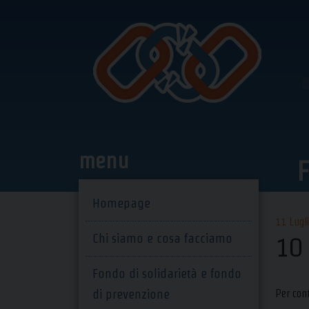
Skip
to
content
menu
F
Homepage
11 Lugl
Chi siamo e cosa facciamo
10
Fondo di solidarietà e fondo
di prevenzione
Per cont