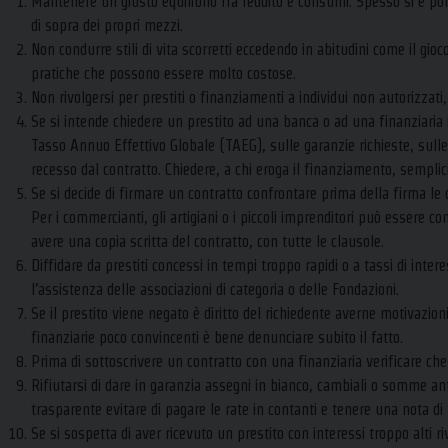
Mantenere un giusto equilibrio fra reddito e consumi. Spesso si è por
di sopra dei propri mezzi.
Non condurre stili di vita scorretti eccedendo in abitudini come il gio
pratiche che possono essere molto costose.
Non rivolgersi per prestiti o finanziamenti a individui non autorizzati,
Se si intende chiedere un prestito ad una banca o ad una finanziari
Tasso Annuo Effettivo Globale (TAEG), sulle garanzie richieste, sulle
recesso dal contratto. Chiedere, a chi eroga il finanziamento, semplic
Se si decide di firmare un contratto confrontare prima della firma le con
Per i commercianti, gli artigiani o i piccoli imprenditori può essere co
avere una copia scritta del contratto, con tutte le clausole.
Diffidare da prestiti concessi in tempi troppo rapidi o a tassi di inter
l’assistenza delle associazioni di categoria o delle Fondazioni.
Se il prestito viene negato è diritto del richiedente averne motivazioni s
finanziarie poco convincenti è bene denunciare subito il fatto.
Prima di sottoscrivere un contratto con una finanziaria verificare che s
Rifiutarsi di dare in garanzia assegni in bianco, cambiali o somme an
trasparente evitare di pagare le rate in contanti e tenere una nota di 
Se si sospetta di aver ricevuto un prestito con interessi troppo alti 