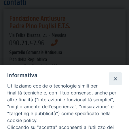
contatti
Fondazione Antiusura
Padre Pino Puglisi E.T.S.
Via Felice Bisazza, 21 - Messina
090.71.47.96
Sportello Comunale Antiusura
P.za della Repubblica
(presso Pal. Satellite) - ME
090.66.14.44
Informativa
Utilizziamo cookie o tecnologie simili per
Orari di apertura
finalità tecniche e, con il tuo consenso, anche per
altre finalità ("interazioni e funzionalità semplici",
dal lun al gio dalle 9 alle 13 e
"miglioramento dell'esperienza", "misurazione" e
dalle 15 alle 19, il ven dalle 9 alle 13-->
"targeting e pubblicità") come specificato nella
invia una email
cookie policy.
Cliccando su "accetta" acconsenti all'utilizzo dei