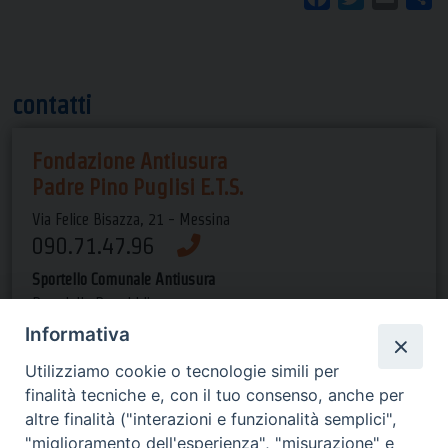
contatti
Fondazione Antiusura
Padre Pino Puglisi E.T.S.
Via Felice Bisazza, 21 - Messina
090.71.47.96
Sportello Comunale Antiusura
P.za della Repubblica
(presso Pal. Satellite) - ME
Informativa
090.66.14.44
Utilizziamo cookie o tecnologie simili per
finalità tecniche e, con il tuo consenso, anche per
Orari di apertura
altre finalità ("interazioni e funzionalità semplici",
"miglioramento dell'esperienza", "misurazione" e
dal lun al gio dalle 9 alle 13 e