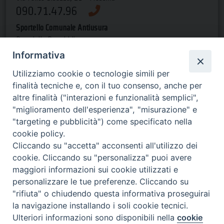
090.71.47.96
Sportello Comunale Antiusura
P.za della Repubblica
(presso Pal. Satellite) - ME
Informativa
090.66.14.44
Utilizziamo cookie o tecnologie simili per
finalità tecniche e, con il tuo consenso, anche per
Orari di apertura
altre finalità ("interazioni e funzionalità semplici",
"miglioramento dell'esperienza", "misurazione" e
dal lun al gio dalle 9 alle 13 e
"targeting e pubblicità") come specificato nella
dalle 15 alle 19, il ven dalle 9 alle 13-->
cookie policy.
invia una email
Cliccando su "accetta" acconsenti all'utilizzo dei
cookie. Cliccando su "personalizza" puoi avere
maggiori informazioni sui cookie utilizzati e
personalizzare le tue preferenze. Cliccando su
Fondazione Antiusura
"rifiuta" o chiudendo questa informativa proseguirai
Padre Pino Puglisi E.T.S.
la navigazione installando i soli cookie tecnici.
Preferenze Cookie
©2022
Ulteriori informazioni sono disponibili nella
cookie