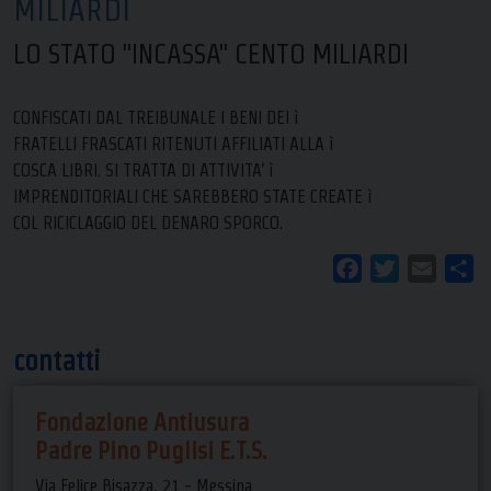
MILIARDI
LO STATO "INCASSA" CENTO MILIARDI
CONFISCATI DAL TREIBUNALE I BENI DEI ì
FRATELLI FRASCATI RITENUTI AFFILIATI ALLA ì
COSCA LIBRI. SI TRATTA DI ATTIVITA’ ì
IMPRENDITORIALI CHE SAREBBERO STATE CREATE ì
COL RICICLAGGIO DEL DENARO SPORCO.
Facebook
Twitter
Email
Co
contatti
Fondazione Antiusura
Padre Pino Puglisi E.T.S.
Via Felice Bisazza, 21 - Messina