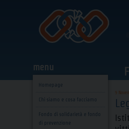
Skip
to
content
menu
F
Homepage
9 Nove
Chi siamo e cosa facciamo
Le
Fondo di solidarietà e fondo
Ist
di prevenzione
vit