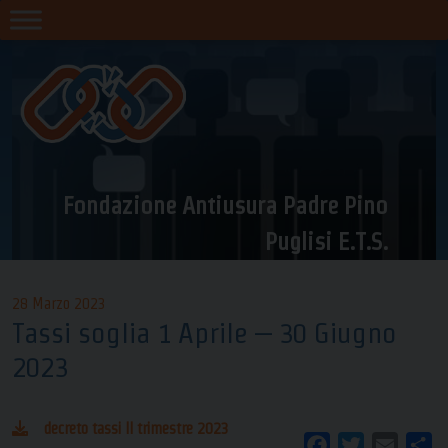
Skip
to
content
Fondazione Antiusura Padre Pino
Puglisi E.T.S.
28 Marzo 2023
Tassi soglia 1 Aprile – 30 Giugno
2023
decreto tassi II trimestre 2023
Facebook
Twitter
Email
Co