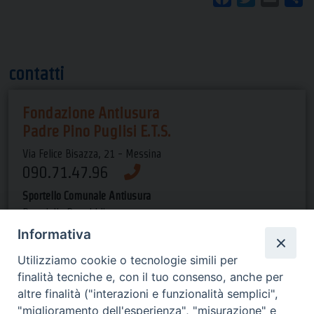
contatti
Fondazione Antiusura
Padre Pino Puglisi E.T.S.
Via Felice Bisazza, 21 - Messina
090.71.47.96
Sportello Comunale Antiusura
P.za della Repubblica
(presso Pal. Satellite) - ME
Informativa
090.66.14.44
Utilizziamo cookie o tecnologie simili per
finalità tecniche e, con il tuo consenso, anche per
Orari di apertura
altre finalità ("interazioni e funzionalità semplici",
"miglioramento dell'esperienza", "misurazione" e
dal lun al gio dalle 9 alle 13 e