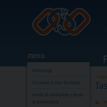
Skip
to
content
menu
F
Homepage
2 Lugli
Chi siamo e cosa facciamo
Ta
Fondo di solidarietà e fondo
di prevenzione
Ta