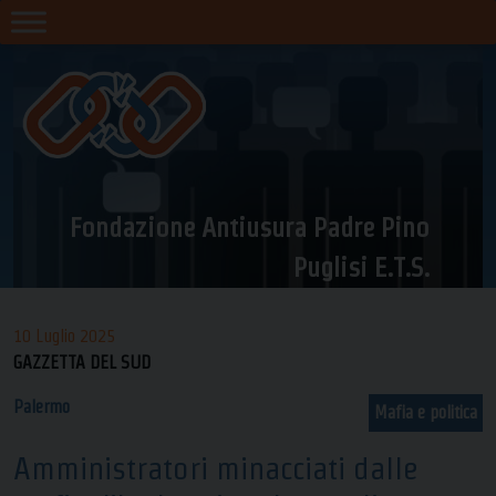
Skip
to
content
Fondazione Antiusura Padre Pino
Puglisi E.T.S.
10 Luglio 2025
GAZZETTA DEL SUD
Palermo
Mafia e politica
Amministratori minacciati dalle