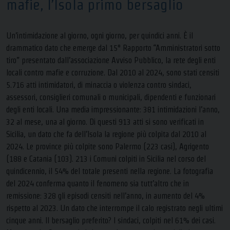
mafie, l’Isola primo bersaglio
Un’intimidazione al giorno, ogni giorno, per quindici anni. È il
drammatico dato che emerge dal 15° Rapporto “Amministratori sotto
tiro” presentato dall’associazione Avviso Pubblico, la rete degli enti
locali contro mafie e corruzione. Dal 2010 al 2024, sono stati censiti
5.716 atti intimidatori, di minaccia o violenza contro sindaci,
assessori, consiglieri comunali o municipali, dipendenti e funzionari
degli enti locali. Una media impressionante: 381 intimidazioni l’anno,
32 al mese, una al giorno. Di questi 913 atti si sono verificati in
Sicilia, un dato che fa dell’Isola la regione più colpita dal 2010 al
2024. Le province più colpite sono Palermo (223 casi), Agrigento
(188 e Catania (103). 213 i Comuni colpiti in Sicilia nel corso del
quindicennio, il 54% del totale presenti nella regione. La fotografia
del 2024 conferma quanto il fenomeno sia tutt’altro che in
remissione: 328 gli episodi censiti nell’anno, in aumento del 4%
rispetto al 2023. Un dato che interrompe il calo registrato negli ultimi
cinque anni. Il bersaglio preferito? I sindaci, colpiti nel 61% dei casi.