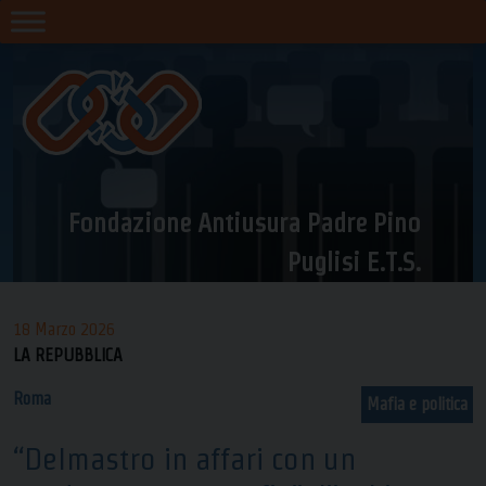
Skip
to
content
Fondazione Antiusura Padre Pino
Puglisi E.T.S.
18 Marzo 2026
LA REPUBBLICA
Roma
Mafia e politica
“Delmastro in affari con un