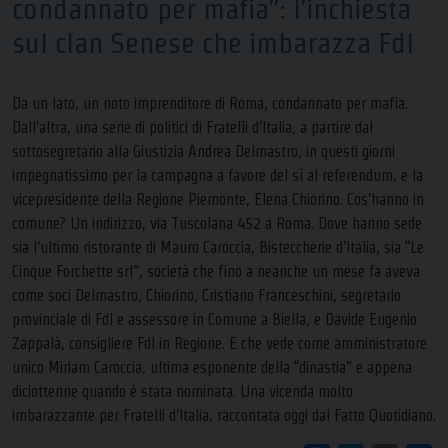
condannato per mafia”: l’inchiesta
sul clan Senese che imbarazza FdI
Da un lato, un noto imprenditore di Roma, condannato per mafia.
Dall’altra, una serie di politici di Fratelli d’Italia, a partire dal
sottosegretario alla Giustizia Andrea Delmastro, in questi giorni
impegnatissimo per la campagna a favore del sì al referendum, e la
vicepresidente della Regione Piemonte, Elena Chiorino. Cos’hanno in
comune? Un indirizzo, via Tuscolana 452 a Roma. Dove hanno sede
sia l’ultimo ristorante di Mauro Caroccia, Bisteccherie d’Italia, sia “Le
Cinque Forchette srl”, società che fino a neanche un mese fa aveva
come soci Delmastro, Chiorino, Cristiano Franceschini, segretario
provinciale di FdI e assessore in Comune a Biella, e Davide Eugenio
Zappalà, consigliere FdI in Regione. E che vede come amministratore
unico Miriam Caroccia, ultima esponente della “dinastia” e appena
diciottenne quando è stata nominata. Una vicenda molto
imbarazzante per Fratelli d’Italia, raccontata oggi dal Fatto Quotidiano.