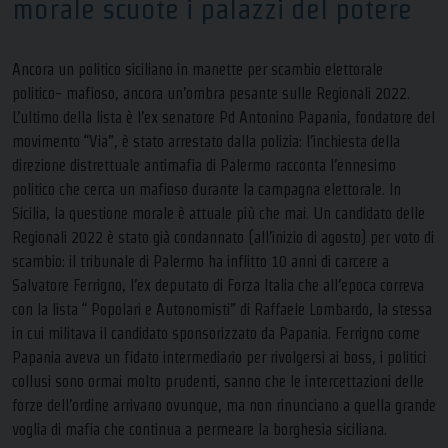
morale scuote i palazzi del potere
Ancora un politico siciliano in manette per scambio elettorale
politico- mafioso, ancora un’ombra pesante sulle Regionali 2022.
L’ultimo della lista è l’ex senatore Pd Antonino Papania, fondatore del
movimento “Via”, è stato arrestato dalla polizia: l’inchiesta della
direzione distrettuale antimafia di Palermo racconta l’ennesimo
politico che cerca un mafioso durante la campagna elettorale. In
Sicilia, la questione morale è attuale più che mai. Un candidato delle
Regionali 2022 è stato già condannato (all’inizio di agosto) per voto di
scambio: il tribunale di Palermo ha inflitto 10 anni di carcere a
Salvatore Ferrigno, l’ex deputato di Forza Italia che all’epoca correva
con la lista “ Popolari e Autonomisti” di Raffaele Lombardo, la stessa
in cui militava il candidato sponsorizzato da Papania. Ferrigno come
Papania aveva un fidato intermediario per rivolgersi ai boss, i politici
collusi sono ormai molto prudenti, sanno che le intercettazioni delle
forze dell’ordine arrivano ovunque, ma non rinunciano a quella grande
voglia di mafia che continua a permeare la borghesia siciliana.