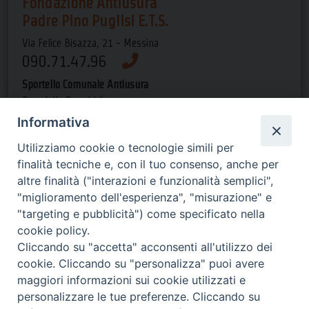
Fondazione Antiusura
Padre Pino Puglisi E.T.S.
Via Felice Bisazza, 21 - Messina
090.71.47.96
Sportello Comunale Antiusura
P.za della Repubblica
(presso Pal. Satellite) - ME
Informativa
090.66.14.44
Utilizziamo cookie o tecnologie simili per
finalità tecniche e, con il tuo consenso, anche per
Orari di apertura
altre finalità ("interazioni e funzionalità semplici",
"miglioramento dell'esperienza", "misurazione" e
dal lun al gio dalle 9 alle 13 e
"targeting e pubblicità") come specificato nella
dalle 15 alle 19, il ven dalle 9 alle 13-->
cookie policy.
invia una email
Cliccando su "accetta" acconsenti all'utilizzo dei
cookie. Cliccando su "personalizza" puoi avere
maggiori informazioni sui cookie utilizzati e
personalizzare le tue preferenze. Cliccando su
Fondazione Antiusura