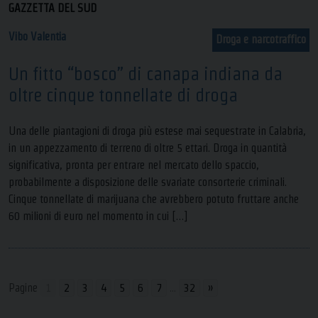
GAZZETTA DEL SUD
Vibo Valentia
Droga e narcotraffico
Un fitto “bosco” di canapa indiana da
oltre cinque tonnellate di droga
Una delle piantagioni di droga più estese mai sequestrate in Calabria,
in un appezzamento di terreno di oltre 5 ettari. Droga in quantità
significativa, pronta per entrare nel mercato dello spaccio,
probabilmente a disposizione delle svariate consorterie criminali.
Cinque tonnellate di marijuana che avrebbero potuto fruttare anche
60 milioni di euro nel momento in cui […]
Pagine
1
2
3
4
5
6
7
...
32
»