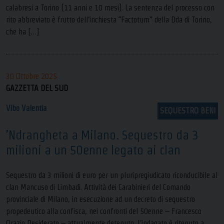
calabresi a Torino (11 anni e 10 mesi). La sentenza del processo con
rito abbreviato è frutto dell’inchiesta “Factotum” della Dda di Torino,
che ha […]
30 Ottobre 2025
GAZZETTA DEL SUD
Vibo Valentia
SEQUESTRO BENI
’Ndrangheta a Milano. Sequestro da 3
milioni a un 50enne legato ai clan
Sequestro da 3 milioni di euro per un pluripregiudicato riconducibile al
clan Mancuso di Limbadi. Attività dei Carabinieri del Comando
provinciale di Milano, in esecuzione ad un decreto di sequestro
propedeutico alla confisca, nei confronti del 50enne – Francesco
Orazio Desiderato – attualmente detenuto. L’indagato è ritenuto a