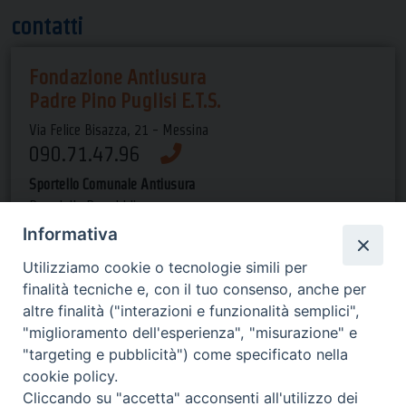
contatti
Fondazione Antiusura
Padre Pino Puglisi E.T.S.
Via Felice Bisazza, 21 - Messina
090.71.47.96
Sportello Comunale Antiusura
P.za della Repubblica
(presso Pal. Satellite) - ME
Informativa
090.66.14.44
Utilizziamo cookie o tecnologie simili per
finalità tecniche e, con il tuo consenso, anche per
Orari di apertura
altre finalità ("interazioni e funzionalità semplici",
"miglioramento dell'esperienza", "misurazione" e
dal lun al gio dalle 9 alle 13 e
"targeting e pubblicità") come specificato nella
dalle 15 alle 19, il ven dalle 9 alle 13-->
cookie policy.
invia una email
Cliccando su "accetta" acconsenti all'utilizzo dei