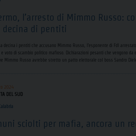
ermo, l’arresto di Mimmo Russo: co
 decina di pentiti
 decina i pentiti che accusano Mimmo Russo, l’esponente di FdI arrestato 
e voto di scambio politico mafioso. Dichiarazioni pesanti che vengono da 
ve Mimmo Russo avrebbe stretto un patto elettorale col boss Sandro Diele
zo 2024
TA DEL SUD
Calabria
uni sciolti per mafia, ancora un re