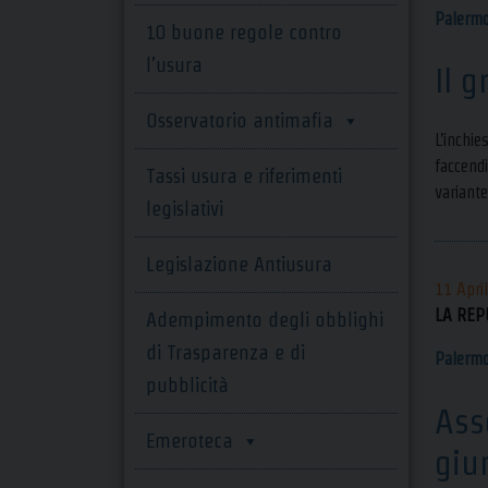
Palerm
10 buone regole contro
l’usura
Il 
Osservatorio antimafia
L’inchie
faccendi
Tassi usura e riferimenti
variant
legislativi
Legislazione Antiusura
11 Apri
LA REP
Adempimento degli obblighi
di Trasparenza e di
Palerm
pubblicità
Ass
Emeroteca
giu