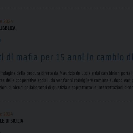
le 2024
UBBLICA
o
ti di mafia per 15 anni in cambio d
 indagine della procura diretta da Maurizio de Lucia e dai carabinieri port
as delle cooperative sociali, da vent’anni consigliere comunale, dopo vari p
zioni di alcuni collaboratori di giustizia e soprattutto le intercettazioni di
le 2024
E DI SICILIA
o