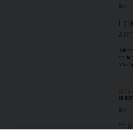
Bari
I c
arc
Il sinda
oggi lo 
città im
22 Mar
LA REP
Bari
“Gi