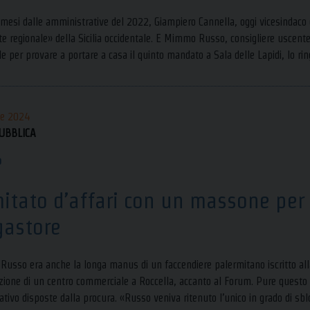
mesi dalle amministrative del 2022, Giampiero Cannella, oggi vicesindaco e 
te regionale» della Sicilia occidentale. E Mimmo Russo, consigliere uscen
le per provare a portare a casa il quinto mandato a Sala delle Lapidi, lo 
le 2024
UBBLICA
o
itato d’affari con un massone per 
astore
usso era anche la longa manus di un faccendiere palermitano iscritto all
zione di un centro commerciale a Roccella, accanto al Forum. Pure questo r
ativo disposte dalla procura. «Russo veniva ritenuto l’unico in grado di sbl