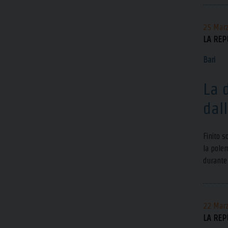
25 Mar
LA REP
Bari
La 
dal
Finito s
la polem
durante 
22 Mar
LA REP