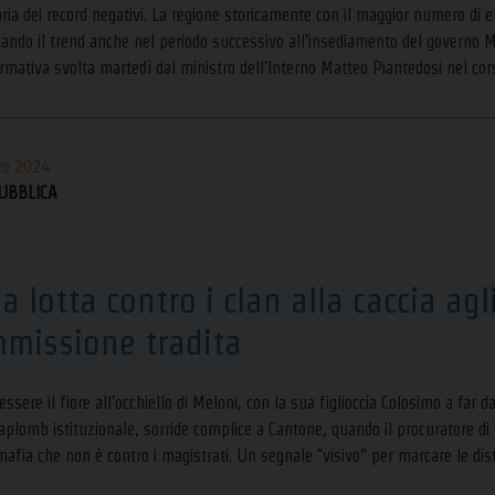
ria dei record negativi. La regione storicamente con il maggior numero di en
ndo il trend anche nel periodo successivo all’insediamento del governo Mel
ormativa svolta martedì dal ministro dell’Interno Matteo Piantedosi nel cors
zo 2024
UBBLICA
a lotta contro i clan alla caccia agl
missione tradita
ssere il fiore all’occhiello di Meloni, con la sua figlioccia Colosimo a far
 aplomb istituzionale, sorride complice a Cantone, quando il procuratore di
afia che non è contro i magistrati. Un segnale “visivo” per marcare le di