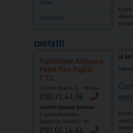
News
A pochi 
«dirigen
Download
elettora
contatti
10 Apri
LA REP
Fondazione Antiusura
Padre Pino Puglisi
Palerm
E.T.S.
Com
Via Felice Bisazza, 21 - Messina
meg
090.71.47.96
Sportello Comunale Antiusura
Mimmo R
P.za della Repubblica
realizza
(presso Pal. Satellite) - ME
Investig
090.66.14.44