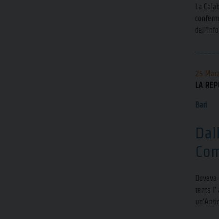
La Calab
conferma
dell’inf
25 Mar
LA REP
Bari
Dall
Com
Doveva e
tenta l’
un’Antim