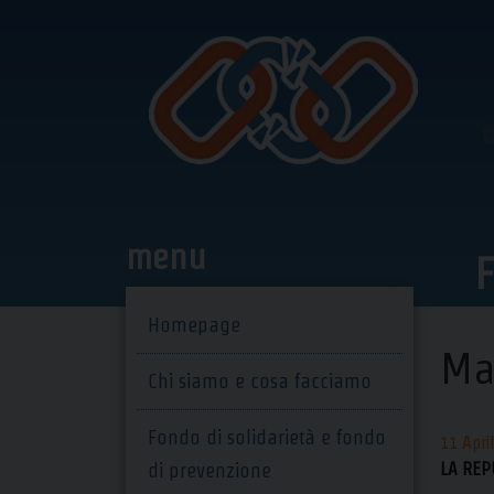
Skip
to
content
menu
F
Homepage
Maf
Chi siamo e cosa facciamo
Fondo di solidarietà e fondo
11 Apri
di prevenzione
LA REP