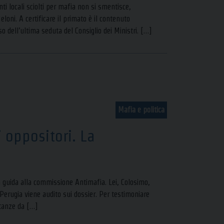
ti locali sciolti per mafia non si smentisce,
oni. A certificare il primato è il contenuto
o dell’ultima seduta del Consiglio dei Ministri. […]
Mafia e politica
i oppositori. La
 da guida alla commissione Antimafia. Lei, Colosimo,
 Perugia viene audito sui dossier. Per testimoniare
stanze da […]