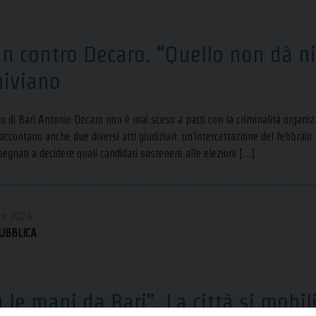
lan contro Decaro. “Quello non dà ni
hiviano
co di Bari Antonio Decaro non è mai sceso a patti con la criminalità organ
raccontano anche due diversi atti giudiziari: un’intercettazione del febbrai
pegnati a decidere quali candidati sostenere alle elezioni […]
zo 2024
UBBLICA
ù le mani da Bari”. La città si mobil