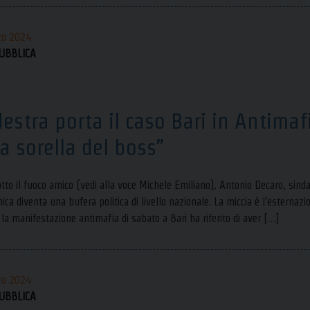
zo 2024
UBBLICA
destra porta il caso Bari in Antimaf
la sorella del boss”
otto il fuoco amico (vedi alla voce Michele Emiliano), Antonio Decaro, sinda
ica diventa una bufera politica di livello nazionale. La miccia è l’esternaz
la manifestazione antimafia di sabato a Bari ha riferito di aver […]
zo 2024
UBBLICA