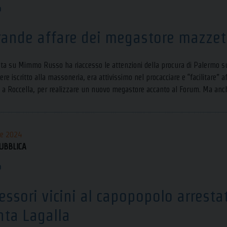
o
grande affare dei megastore mazzett
sta su Mimmo Russo ha riaccesso le attenzioni della procura di Palermo sul
ere iscritto alla massoneria, era attivissimo nel procacciare e “facilitare” af
e a Roccella, per realizzare un nuovo megastore accanto al Forum. Ma anch
le 2024
UBBLICA
o
essori vicini al capopopolo arrestat
nta Lagalla