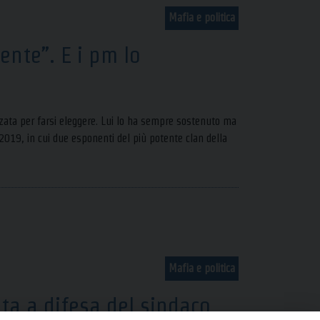
Mafia e politica
ente”. E i pm lo
izzata per farsi eleggere. Lui lo ha sempre sostenuto ma
o 2019, in cui due esponenti del più potente clan della
Mafia e politica
ita a difesa del sindaco