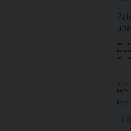
Pal
una
Sono una
mafiosa 
Zen, do
28 Mar
GAZZET
Reggio 
Com