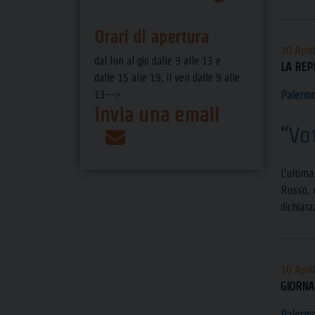
Orari di apertura
10 Apri
dal lun al gio dalle 9 alle 13 e
LA REP
dalle 15 alle 19, il ven dalle 9 alle
13-->
Palerm
invia una email
“Vo
L’ultima
Russo, r
dichiara
10 Apri
GIORNAL
Palerm