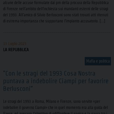
alcune delle accuse formulate dai pm della procura della Repubblica
di Firenze nell’ambito dell’inchiesta sui mandanti esterni delle stragi
del 1993. All’amico di Silvio Berlusconi sono stati trovati atti ritenuti
di estrema importanza che supportano l’impianto accusatorio. […]
13 Luglio 2023
LA REPUBBLICA
Mafia e politica
“Con le stragi del 1993 Cosa Nostra
puntava a indebolire Ciampi per favorire
Berlusconi”
Le stragi del 1993 a Roma, Milano e Firenze, sono servite «per
indebolire il governo Ciampi» che in quel momento era alla guida del
Paese, ed avevano l’obiettivo di «diffondere il panico e la paura tra i