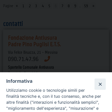
Pagine
«
1
2
3
4
5
6
7
8
9
...
59
»
contatti
Fondazione Antiusura
Padre Pino Puglisi E.T.S.
Via Felice Bisazza, 21 - Messina
090.71.47.96
Sportello Comunale Antiusura
P.za della Repubblica
(presso Pal. Satellite) - ME
Informativa
090.66.14.44
Utilizziamo cookie o tecnologie simili per
finalità tecniche e, con il tuo consenso, anche per
Orari di apertura
altre finalità ("interazioni e funzionalità semplici",
"miglioramento dell'esperienza", "misurazione" e
dal lun al gio dalle 9 alle 13 e